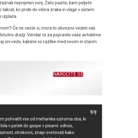
zaznali neprijeten vonj. Zato pazite, kam peljete
 takrat, ko pride do vdora zraka in vlage v sistem.
 izplača.
openom? Če ne veste vi, mora to obvezno vedeti vaš
di občutno dražji. Vendar to za popravilo vaše avtoklime
j oni vedo, kakšne so razlike med novim in starim
NAROČITE SE
im pohvaliti vse od mehanika oziroma oba, ki
 bila v petek do gospe v pisarni: odnos,
jaznost, strokovni, znajo svetovati kako