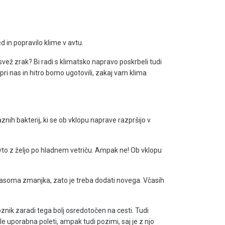
d in popravilo klime v avtu.
 svež zrak? Bi radi s klimatsko napravo poskrbeli tudi
 pri nas in hitro bomo ugotovili, zakaj vam klima
nih bakterij, ki se ob vklopu naprave razpršijo v
 avto z željo po hladnem vetriču. Ampak ne! Ob vklopu
sčasoma zmanjka, zato je treba dodati novega. Včasih
oznik zaradi tega bolj osredotočen na cesti. Tudi
i le uporabna poleti, ampak tudi pozimi, saj je z njo