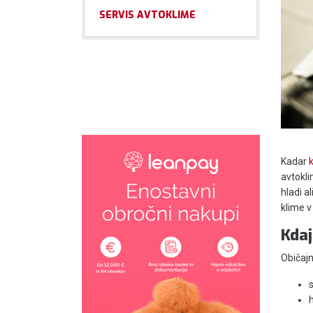
SERVIS AVTOKLIME
Kadar
avtokli
hladi a
klime v
Kdaj
Običajn
s