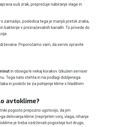
naprava suši zrak, preprečuje nabiranje vlage in
ro zamašijo, posledica tega je manjši pretok zraka,
e in bakterije v prezračevalnih kanalih. To privede do
cije.
zdrževana. Priporočamo vam, da servis opravite
minut
in obsega le nekaj korakov. Izkušen serviser
stemu. Tega nato stehta in na podlagi dobljenega
tlaka in poskrbi še za polnjenje klime s hladilnim
lo avtoklime?
zniki pogosto prepozno ugotovijo, da jim
ga delovanja klime (neprijeten vonj, vlaga, nihanje
toklime je treba vzdrževati pogosteje kot druge,