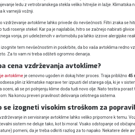
jevanje ledu z vetrobranskega stekla veliko hitrejše in lažje. Klimatska 
a k varnejši vožnji.
 vzdrževanje avtoklime lahko privede do nevšečnosti. Filtri zraka se hit
 tudi rosenje stekel. Kar pa je najslabše, hitro se začnejo nabirati glivic
tnega vonja, pri udeležencih v avtomobilu pa lahko izzove alergijske reak
 izognite tem nevšečnostim in poskrbite, da bo vaša avtoklima redno v
eto. Za to vam ni treba odšteti ogromno denarja.
pa cena vzdrževanja avtoklime?
je avtoklime
je cenovno ugoden in dokaj hiter proces. Traja približno
45 
 odsesa plin iz klimatske naprave ter izpusti del starega olja, ki je v si
 oceni, ali se pri polnjenju klime doda tudi novo olje. Nato testira porast 
om. Na koncu preveri pravilnost delovanja celotnega sistema.
 se izogneti visokim stroškom za popravi
zdrževanje in servisiranje avtoklime lahko veliko pripomore k temu. Vo
evalni sistem ne deluje tako, kot bi moral. Vsako odstopanje od običajne
ture) pomeni, da je treba odkriti razlog za to napako. Nekatere dele av