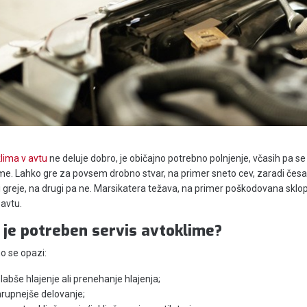
klima v avtu
ne deluje dobro, je običajno potrebno polnjenje, včasih pa se 
me. Lahko gre za povsem drobno stvar, na primer sneto cev, zaradi česa
li greje, na drugi pa ne. Marsikatera težava, na primer poškodovana skl
 avtu.
 je potreben servis avtoklime?
o se opazi:
labše hlajenje ali prenehanje hlajenja;
hrupnejše delovanje;