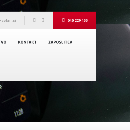
-selan.si
040 229 455
TVO
KONTAKT
ZAPOSLITEV