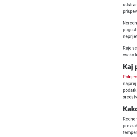
odstran
prispev
Neredno
pogosto
neprije
Raje se
vsako l
Kaj 
Polnjen
najprej
podatka
sredstv
Kako
Redno v
prezrač
tempera