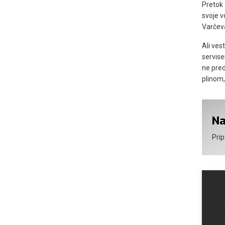
Pretok 
svoje v
Varčeva
Ali ves
servise
ne pred
plinom,
Na
Prip