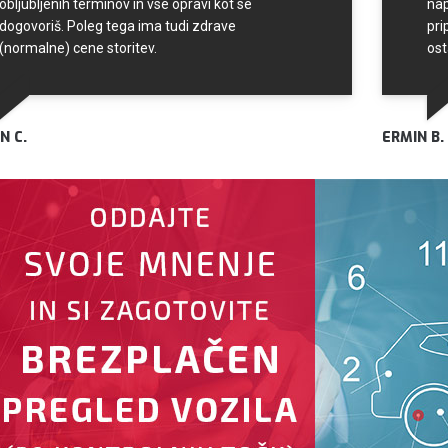
obljubljenih terminov in vse opravi kot se
nap
dogovoriš. Poleg tega ima tudi zdrave
pri
(normalne) cene storitev.
ost
N C.
ERMIN B.