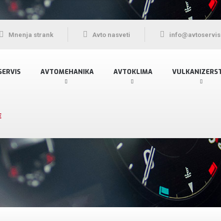
Mnenja strank
Avto nasveti
info@avtoservis
SERVIS
AVTOMEHANIKA
AVTOKLIMA
VULKANIZERS
E