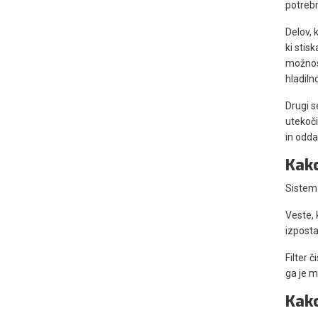
potrebn
Delov, 
ki stis
možnost
hladiln
Drugi s
utekoči
in odda
Kako
Sistem 
Veste, 
izposta
Filter 
ga je m
Kako