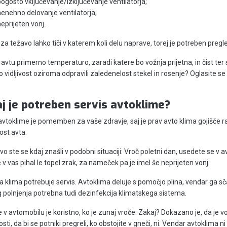
pogosto vključevanje/izključevanje ventilatorja;
nenehno delovanje ventilatorja;
eprijeten vonj.
za težavo lahko tiči v katerem koli delu naprave, torej je potreben pregle
v avtu primerno temperaturo, zaradi katere bo vožnja prijetna, in čist ter
o vidljivost oziroma odpravili zaledenelost stekel in rosenje? Oglasite se
j je potreben servis avtoklime?
avtoklime je pomemben za vaše zdravje, saj je prav avto klima gojišče raz
ost avta.
o ste se kdaj znašli v podobni situaciji: Vroč poletni dan, usedete se v
e v vas pihal le topel zrak, za nameček pa je imel še neprijeten vonj.
a klima potrebuje servis. Avtoklima deluje s pomočjo plina, vendar ga 
g polnjenja potrebna tudi dezinfekcija klimatskega sistema.
e v avtomobilu je koristno, ko je zunaj vroče. Zakaj? Dokazano je, da je v
sti, da bi se potniki pregreli, ko obstojite v gneči, ni. Vendar avtoklima n