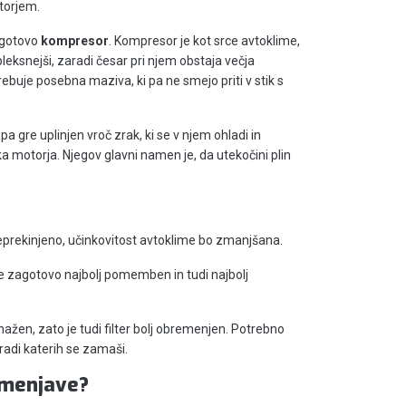
torjem.
e gotovo
kompresor
. Kompresor je kot srce avtoklime,
pleksnejši, zaradi česar pri njem obstaja večja
rebuje posebna maziva, ki pa ne smejo priti v stik s
 pa gre uplinjen vroč zrak, ki se v njem ohladi in
ika motorja. Njegov glavni namen je, da utekočini plin
eprekinjeno, učinkovitost avtoklime bo zmanjšana.
l je zagotovo najbolj pomemben in tudi najbolj
nažen, zato je tudi filter bolj obremenjen. Potrebno
radi katerih se zamaši.
n menjave?