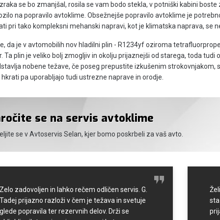
zraka se bo zmanjšal, rosila se vam bodo stekla, v potniški kabini boste 
ozilo na popravilo avtoklime. Obsežnejše popravilo avtoklime je potrebno
ti pri tako kompleksni mehanski napravi, kot je klimatska naprava, se ne
te, da je v avtomobilih nov hladilni plin - R1234yf oziroma tetrafluorpr
r. Ta plin je veliko bolj zmogljiv in okolju prijaznejši od starega, toda tu
stavlja nobene težave, če poseg prepustite izkušenim strokovnjakom, sa
 hkrati pa uporabljajo tudi ustrezne naprave in orodje.
ročite se na servis avtoklime
eljite se v Avtoservis Selan, kjer bomo poskrbeli za vaš avto.
Zelo zadovoljen in lahko rečem odličen servis. G.
Žel
Tadej prijazno razloži v čem je težava in svetuje
sta
glede popravila ter rezervnih delov. Drži se
pri