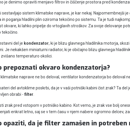
o je denimo opraviti menjavo filtrov in čiščenje prostora pred kondenza
ki sestavljajo sistem klimatske naprave, je kar nekaj. Najpomembnejši j
ka in poganja hladilni plin oziroma tekočino po sistemu. Ta je tudi najkom
 okvare, ki lahko pripelje do vrtoglavih stroškov. Za svoje delovanje pot
o tekočino.
estavni del je
kondenzator
, ki je blizu glavnega hladilnika motorja, skozi
ni. Je nekakšen miniaturni radiator, ki je običajno blizu glavnega hladiln
 zvišano temperaturo okolici.
 prepoznati okvaro kondenzatorja?
klimatske naprave ne bo deloval, ventilator kondenzatorja bo deloval n
kateri del avtoklime poskrbi, da je v vaši potniški kabini čist zrak? Ta de
vljen obrabi -
filter
.
čisti zrak pred vstopom v potniško kabino. Kot vemo, je zrak vse bolj ones
enjati enkrat letno, saj se v tem času v njem nabere ogromno delcev, za
 opaziti, da je filter zamašen in potrebe