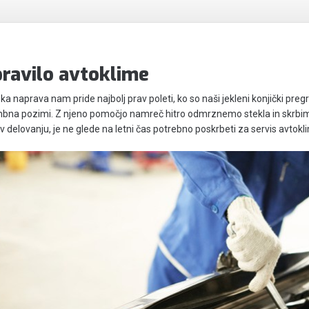
ravilo avtoklime
ka naprava nam pride najbolj prav poleti, ko so naši jekleni konjički pregr
a pozimi. Z njeno pomočjo namreč hitro odmrznemo stekla in skrbimo, d
v delovanju, je ne glede na letni čas potrebno poskrbeti za servis avtokl