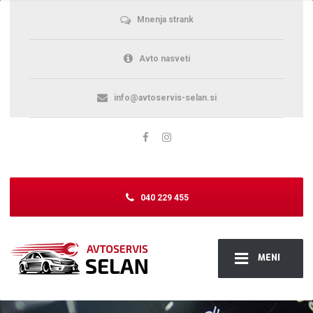
Mnenja strank
Avto nasveti
info@avtoservis-selan.si
040 229 455
MENI