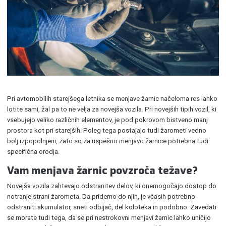
Pri avtomobilih starejšega letnika se menjave žarnic načeloma res lahko
lotite sami, žal pa to ne velja za novejša vozila. Pri novejših tipih vozil, ki
vsebujejo veliko različnih elementov, je pod pokrovom bistveno manj
prostora kot pri starejših. Poleg tega postajajo tudi žarometi vedno
bolj izpopolnjeni, zato so za uspešno menjavo žarnice potrebna tudi
specifična orodja.
Vam menjava žarnic povzroča težave?
Novejša vozila zahtevajo odstranitev delov, ki onemogočajo dostop do
notranje strani žarometa. Da pridemo do njih, je včasih potrebno
odstraniti akumulator, sneti odbijač, del koloteka in podobno. Zavedati
se morate tudi tega, da se pri nestrokovni menjavi žarnic lahko uničijo