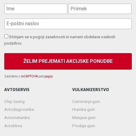
Strinjam se s pogoji zasebnosti in nameni obdelave osebnih
podatkov.
Zaščiteno z
reCAPTCHA
pod
pogoji
.
AVTOSERVIS
VULKANIZERSTVO
Chip tuning
Centriranje gum
Avtodiagnostika
Hramba gum
Avtomehanika
Menjava gum
Avtoklima
Prodaja gum