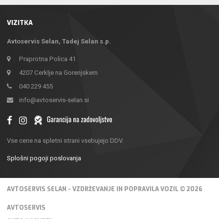
VIZITKA
Avtoservis Selan, Tadej Selan s.p.
Praprotna Polica 41
4207 Cerklje na Gorenjskem
040 229 455
info@avtoservis-selan.si
Vse cene na spletni strani vsebujejo DDV.
Splošni pogoji poslovanja
AVTOSERVIS SELAN - VZDRŽEVANJE IN POPRAVILA VOZIL © 2026
AVTOSERVIS