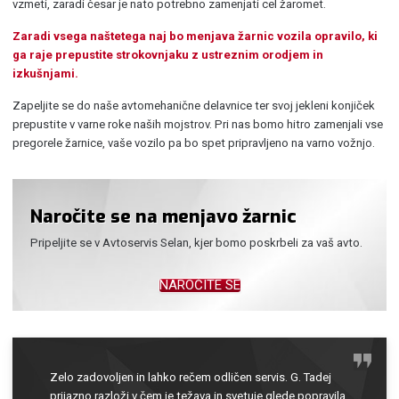
vzmeti, zaradi česar je nato potrebno zamenjati cel žaromet.
Zaradi vsega naštetega naj bo menjava žarnic vozila opravilo, ki
ga raje prepustite strokovnjaku z ustreznim orodjem in
izkušnjami.
Zapeljite se do naše avtomehanične delavnice ter svoj jekleni konjiček
prepustite v varne roke naših mojstrov. Pri nas bomo hitro zamenjali vse
pregorele žarnice, vaše vozilo pa bo spet pripravljeno na varno vožnjo.
Naročite se na menjavo žarnic
Pripeljite se v Avtoservis Selan, kjer bomo poskrbeli za vaš avto.
NAROČITE SE
Zelo zadovoljen in lahko rečem odličen servis. G. Tadej
prijazno razloži v čem je težava in svetuje glede popravila