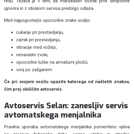
redu. Težava je v tem, da marsikateri voznik prve simptome
ignorira in z obiskom servisa predolgo odlaša.
Med najpogostejše opozorilne znake sodijo:
cukanje pri prestavljanju,
zamik pri prestavljanju,
vibracije med vožnjo,
nenavadni zvoki,
opozorilne lučke na armaturni plošči,
vonj po zažganem.
Če pri svojem vozilu opazite katerega od naštetih znakov,
čim prej obiščite avtoservis.
Avtoservis Selan: zanesljiv servis
avtomatskega menjalnika
Pravilna uporaba avtomatskega menjalnika pomembno vpliva