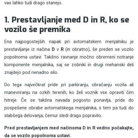
vas lahko tudi drago stanejo.
1. Prestavljanje med D in R, ko se
vozilo še premika
Ena najpogostejših napak pri avtomatskem menjalniku je
prestavljanje iz načina
D
v
R
(in obratno), še preden se vozilo
popolnoma ustavi. Takšno ravnanje močno obremeni notranje
komponente menjalnika, saj se zobniki in drugi mehanski deli
znajdejo pod nenadno silo.
Do tega največkrat pride pri parkiranju, obračanju vozila ali
manevriranju na ozkih terenih, ko želi voznik vse opraviti čim
hitreje. Če se takšna navada pogosto ponavlja, pride do
pospešene obrabe avtomatskega menjalnika, s tem pa tudi do
slabšega delovanja, čemur sledi drago popravilo.
Pred prestavljanjem med načinoma D in R vedno počakajte,
da se vozilo popolnoma ustavi.