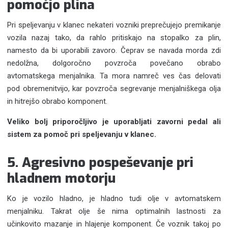
pomočjo plina
Pri speljevanju v klanec nekateri vozniki preprečujejo premikanje
vozila nazaj tako, da rahlo pritiskajo na stopalko za plin,
namesto da bi uporabili zavoro. Čeprav se navada morda zdi
nedolžna, dolgoročno povzroča povečano obrabo
avtomatskega menjalnika. Ta mora namreč ves čas delovati
pod obremenitvijo, kar povzroča segrevanje menjalniškega olja
in hitrejšo obrabo komponent.
Veliko bolj priporočljivo je uporabljati zavorni pedal ali
sistem za pomoč pri speljevanju v klanec.
5. Agresivno pospeševanje pri
hladnem motorju
Ko je vozilo hladno, je hladno tudi olje v avtomatskem
menjalniku. Takrat olje še nima optimalnih lastnosti za
učinkovito mazanje in hlajenje komponent. Če voznik takoj po