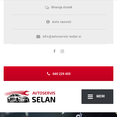
Mnenja strank
Avto nasveti
info@avtoservis-selan.si
040 229 455
MENI