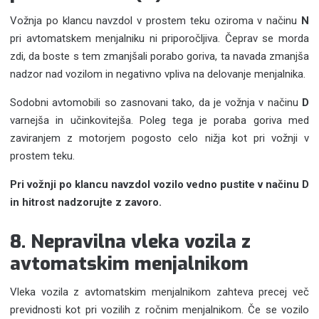
Vožnja po klancu navzdol v prostem teku oziroma v načinu
N
pri avtomatskem menjalniku ni priporočljiva. Čeprav se morda
zdi, da boste s tem zmanjšali porabo goriva, ta navada zmanjša
nadzor nad vozilom in negativno vpliva na delovanje menjalnika.
Sodobni avtomobili so zasnovani tako, da je vožnja v načinu
D
varnejša in učinkovitejša. Poleg tega je poraba goriva med
zaviranjem z motorjem pogosto celo nižja kot pri vožnji v
prostem teku.
Pri vožnji po klancu navzdol vozilo vedno pustite v načinu D
in hitrost nadzorujte z zavoro.
8. Nepravilna vleka vozila z
avtomatskim menjalnikom
Vleka vozila z avtomatskim menjalnikom zahteva precej več
previdnosti kot pri vozilih z ročnim menjalnikom. Če se vozilo