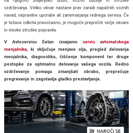
na njegovo življenjsko dobo, vozno udobje in stroške
vzdrževanja. Veliko okvar nastane prav zaradi napačnih voznih
navad, nepravilne uporabe ali zanemarjanja rednega servisa. Če
je težava odkrita pravočasno, je mogoče preprečiti večje okvare
in visoke stroške popravila.
V Avtoservisu Selan izvajamo
servis avtomatskega
menjalnika
, ki vključuje menjavo olja, pregled delovanja
menjalnika, diagnostiko, čiščenje komponent ter druge
postopke za optimalno delovanje vašega vozila. Redno
vzdrževanje pomaga zmanjšati obrabo, preprečuje
pregrevanje in zagotavlja gladko prestavljanje.