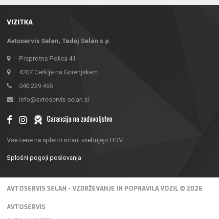
VIZITKA
Avtoservis Selan, Tadej Selan s.p.
Praprotna Polica 41
4207 Cerklje na Gorenjskem
040 229 455
info@avtoservis-selan.si
Vse cene na spletni strani vsebujejo DDV.
Splošni pogoji poslovanja
AVTOSERVIS SELAN - VZDRŽEVANJE IN POPRAVILA VOZIL © 2026
AVTOSERVIS