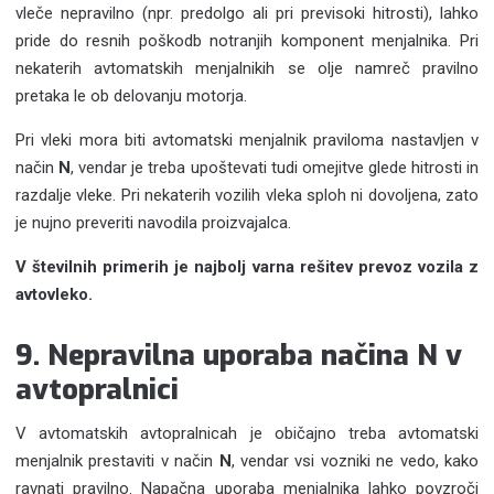
vleče nepravilno (npr. predolgo ali pri previsoki hitrosti), lahko
pride do resnih poškodb notranjih komponent menjalnika. Pri
nekaterih avtomatskih menjalnikih se olje namreč pravilno
pretaka le ob delovanju motorja.
Pri vleki mora biti avtomatski menjalnik praviloma nastavljen v
način
N
, vendar je treba upoštevati tudi omejitve glede hitrosti in
razdalje vleke. Pri nekaterih vozilih vleka sploh ni dovoljena, zato
je nujno preveriti navodila proizvajalca.
V številnih primerih je najbolj varna rešitev prevoz vozila z
avtovleko.
9. Nepravilna uporaba načina N v
avtopralnici
V avtomatskih avtopralnicah je običajno treba avtomatski
menjalnik prestaviti v način
N
, vendar vsi vozniki ne vedo, kako
ravnati pravilno. Napačna uporaba menjalnika lahko povzroči