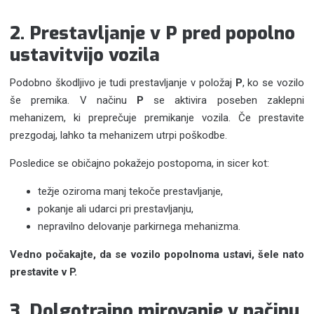
2. Prestavljanje v P pred popolno
ustavitvijo vozila
Podobno škodljivo je tudi prestavljanje v položaj
P
, ko se vozilo
še premika. V načinu
P
se aktivira poseben zaklepni
mehanizem, ki preprečuje premikanje vozila. Če prestavite
prezgodaj, lahko ta mehanizem utrpi poškodbe.
Posledice se običajno pokažejo postopoma, in sicer kot:
težje oziroma manj tekoče prestavljanje,
pokanje ali udarci pri prestavljanju,
nepravilno delovanje parkirnega mehanizma.
Vedno počakajte, da se vozilo popolnoma ustavi, šele nato
prestavite v P.
3. Dolgotrajno mirovanje v načinu