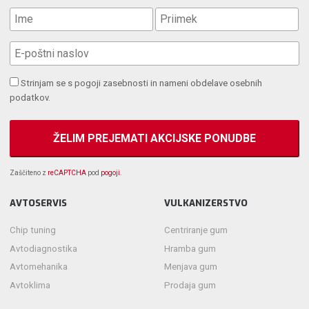
Strinjam se s pogoji zasebnosti in nameni obdelave osebnih
podatkov.
Zaščiteno z
reCAPTCHA
pod
pogoji
.
AVTOSERVIS
VULKANIZERSTVO
Chip tuning
Centriranje gum
Avtodiagnostika
Hramba gum
Avtomehanika
Menjava gum
Avtoklima
Prodaja gum