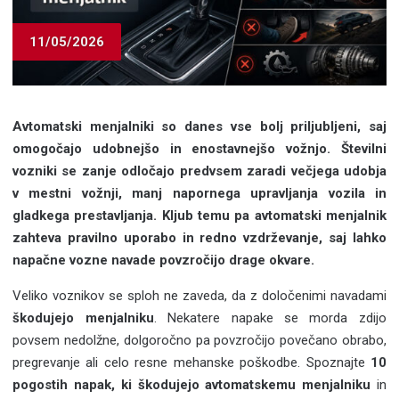
11/05/2026
Avtomatski menjalniki so danes vse bolj priljubljeni, saj
omogočajo udobnejšo in enostavnejšo vožnjo. Številni
vozniki se zanje odločajo predvsem zaradi večjega udobja
v mestni vožnji, manj napornega upravljanja vozila in
gladkega prestavljanja. Kljub temu pa avtomatski menjalnik
zahteva pravilno uporabo in redno vzdrževanje, saj lahko
napačne vozne navade povzročijo drage okvare.
Veliko voznikov se sploh ne zaveda, da z določenimi navadami
škodujejo menjalniku
. Nekatere napake se morda zdijo
povsem nedolžne, dolgoročno pa povzročijo povečano obrabo,
pregrevanje ali celo resne mehanske poškodbe. Spoznajte
10
pogostih napak, ki škodujejo avtomatskemu menjalniku
in