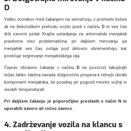
D
Veliko voznikov med čakanjem na semaforju, v prometni koloni
ali na železniškem prehodu vozilo pusti v načinu
D
in ves čas
drži zavorni pedal. Krajša ustavljanja za avtomatski menjalnik
praviloma niso problematična, pri daljšem mirovanju pa
menjalnik ves čas ostaja pod delovno obremenitvijo, kar
povečuje segrevanje menjalniškega olja.
Čeprav občasno čakanje v načinu
D
ne povzroči takojšnjih
težav, lahko takšna navada dolgoročno prispeva k hitrejši obrabi
komponent menjalnika, še posebej pri pogosti mestni vožnji in
visokih temperaturah.
Pri daljšem čakanju je priporočljivo prestaviti v način N in
uporabiti zavoro ali ročno zavoro.
4. Zadrževanje vozila na klancu s