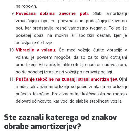
na robovih.
Povečana dolžina zavorne poti.
Slabi amortizerji
zmanjšujejo oprijem pnevmatik in podaljšujejo zavorno
pot, kar predstavlja resno varnostno tveganje. To se še
posebej opazi na mokrih ali spolzkih cestah, kjer je
ustavljanje še težje.
Vibracije v volanu.
Če med vožnjo čutite vibracije v
volanu, je povsem mogoče, da so za to krivi dotrajani
amortizerji. Vibracije, ki lahko otežijo nadzor nad vozilom,
so še posebej izrazite pri vožnji po neravni podlagi.
Puščanje tekočine na zunanji strani amortizerjev.
Oljni
madeži ali vlažni amortizerji so jasen znak, da amortizerji
puščajo tekočino. Brez zadostne količine olja ne morejo
delovati učinkovito, kar vodi do slabše stabilnosti vozila.
Ste zaznali katerega od znakov
obrabe amortizerjev?