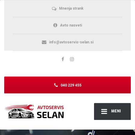
Mnenja strank
Avto nasveti
info@avtoservis-selan.si
040 229 455
MENI