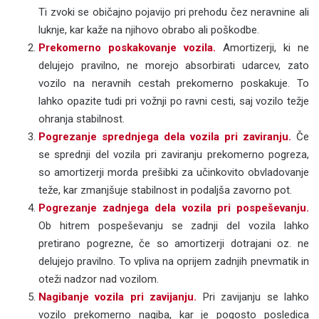
Ti zvoki se običajno pojavijo pri prehodu čez neravnine ali
luknje, kar kaže na njihovo obrabo ali poškodbe.
Prekomerno poskakovanje vozila.
Amortizerji, ki ne
delujejo pravilno, ne morejo absorbirati udarcev, zato
vozilo na neravnih cestah prekomerno poskakuje. To
lahko opazite tudi pri vožnji po ravni cesti, saj vozilo težje
ohranja stabilnost.
Pogrezanje sprednjega dela vozila pri zaviranju.
Če
se sprednji del vozila pri zaviranju prekomerno pogreza,
so amortizerji morda prešibki za učinkovito obvladovanje
teže, kar zmanjšuje stabilnost in podaljša zavorno pot.
Pogrezanje zadnjega dela vozila pri pospeševanju.
Ob hitrem pospeševanju se zadnji del vozila lahko
pretirano pogrezne, če so amortizerji dotrajani oz. ne
delujejo pravilno. To vpliva na oprijem zadnjih pnevmatik in
oteži nadzor nad vozilom.
Nagibanje vozila pri zavijanju.
Pri zavijanju se lahko
vozilo prekomerno nagiba, kar je pogosto posledica