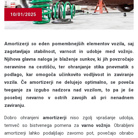
10/01/2025
Amortizerji so eden pomembnejših elementov vozila, saj
zagotavljajo stabilnost, varnost in udobje med vožnjo.
Njihova glavna naloga je blaženje sunkov, ki jih povzročajo
neravnine na cestišču, ter ohranjanje stika pnevmatik s
podlago, kar omogoča učinkovito vodljivost in zaviranje
vozila. Če amortizerji ne delujejo optimalno, se poveča
tveganje za izgubo nadzora nad vozilom, to pa je še
posebej nevarno v ostrih zavojih ali pri nenadnem
zaviranju.
Dobro ohranjeni
amortizerji
niso zgolj vprašanje udobja,
temveč so bistvenega pomena za
varno vožnjo
. Obrabljeni
amortizerji lahko podaljšajo zavorno pot, povečajo obrabo