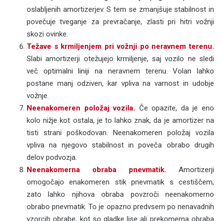
oslabljenih amortizerjev. S tem se zmanjšuje stabilnost in
povečuje tveganje za prevračanje, zlasti pri hitri vožnji
skozi ovinke.
Težave s krmiljenjem pri vožnji po neravnem terenu.
Slabi amortizerji otežujejo krmiljenje, saj vozilo ne sledi
več optimalni liniji na neravnem terenu. Volan lahko
postane manj odziven, kar vpliva na varnost in udobje
vožnje.
Neenakomeren položaj vozila.
Če opazite, da je eno
kolo nižje kot ostala, je to lahko znak, da je amortizer na
tisti strani poškodovan. Neenakomeren položaj vozila
vpliva na njegovo stabilnost in poveča obrabo drugih
delov podvozja.
Neenakomerna obraba pnevmatik.
Amortizerji
omogočajo enakomeren stik pnevmatik s cestiščem,
zato lahko njihova obraba povzroči neenakomerno
obrabo pnevmatik. To je opazno predvsem po nenavadnih
vzorcih obrabe, kot so gladke lise ali prekomerna obraba