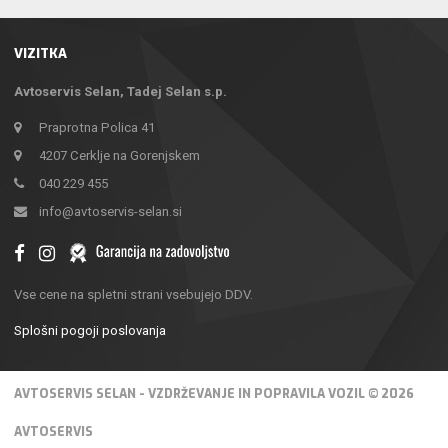
VIZITKA
Avtoservis Selan, Tadej Selan s.p.
Praprotna Polica 41
4207 Cerklje na Gorenjskem
040 229 455
info@avtoservis-selan.si
Vse cene na spletni strani vsebujejo DDV.
Splošni pogoji poslovanja
AVTOSERVIS SELAN - VZDRŽEVANJE IN POPRAVILA VOZIL © 2026
AVTOSERVIS