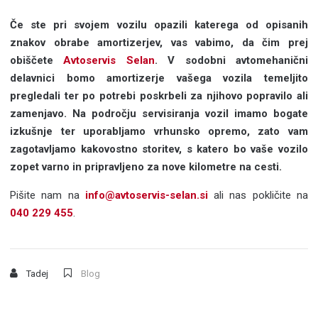
Če ste pri svojem vozilu opazili katerega od opisanih
znakov obrabe amortizerjev, vas vabimo, da čim prej
obiščete
Avtoservis Selan
. V sodobni avtomehanični
delavnici bomo amortizerje vašega vozila temeljito
pregledali ter po potrebi poskrbeli za njihovo popravilo ali
zamenjavo. Na področju servisiranja vozil imamo bogate
izkušnje ter uporabljamo vrhunsko opremo, zato vam
zagotavljamo kakovostno storitev, s katero bo vaše vozilo
zopet varno in pripravljeno za nove kilometre na cesti.
Pišite nam na
info@avtoservis-selan.si
ali nas pokličite na
040 229 455
.
Tadej
Blog