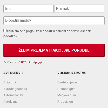
Strinjam se s pogoji zasebnosti in nameni obdelave osebnih
podatkov.
Zaščiteno z
reCAPTCHA
pod
pogoji
.
AVTOSERVIS
VULKANIZERSTVO
Chip tuning
Centriranje gum
Avtodiagnostika
Hramba gum
Avtomehanika
Menjava gum
Avtoklima
Prodaja gum