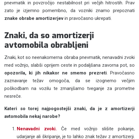
pnevmatik in povzročijo nestabilnost pri večjih hitrostih. Prav
zato je izjemno pomembno, da vozniki znamo prepoznati
znake obrabe amortizerjev
in pravočasno ukrepati.
Znaki, da so amortizerji
avtomobila obrabljeni
Znaki, kot so neenakomerna obraba pnevmatik, nenavadni zvoki
med vožnjo, slabši oprijem ceste in podaljšana zavorna pot, so
opozorila, ki jih nikakor ne smemo prezreti
. Pravočasno
zaznavanje težav omogoča, da se izognemo večjim
poškodbam na vozilu te zmanjšamo tveganje za prometne
nesreče.
Kateri so torej najpogostejši znaki, da je z amortizerji
avtomobila nekaj narobe?
Nenavadni zvoki.
Če med vožnjo slišite pokanje,
udarjanje ali škripanje, je to lahko znak težav z amortizerji.